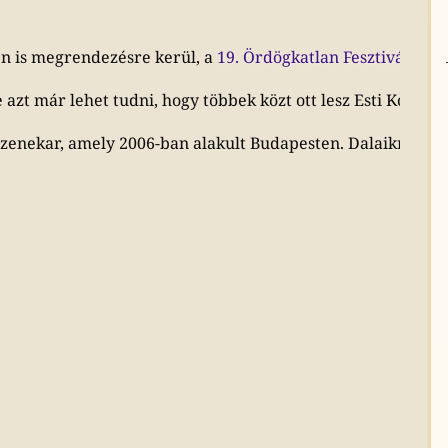
n is megrendezésre kerül, a
19. Ördögkatlan Fesztivál
2026 
azt már lehet tudni, hogy többek közt ott lesz Esti Kornél
 zenekar, amely 2006-ban alakult Budapesten. Dalaikra őszin