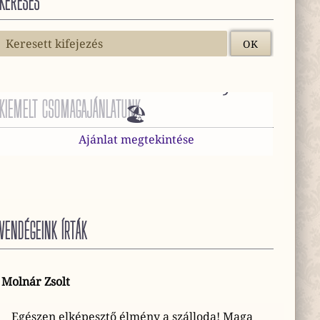
KERESÉS
😎 Mini Vakáció Harkányban
KIEMELT CSOMAGAJÁNLATUNK
🏖️
Ajánlat megtekintése
VENDÉGEINK ÍRTÁK
Molnár Zsolt
Egészen elképesztő élmény a szálloda! Maga