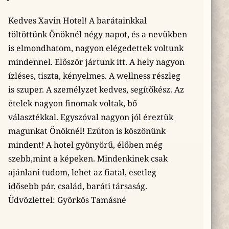
Kedves Xavin Hotel! A barátainkkal
töltöttünk Önöknél négy napot, és a nevükben
is elmondhatom, nagyon elégedettek voltunk
mindennel. Először jártunk itt. A hely nagyon
ízléses, tiszta, kényelmes. A wellness részleg
is szuper. A személyzet kedves, segítőkész. Az
ételek nagyon finomak voltak, bő
választékkal. Egyszóval nagyon jól éreztük
magunkat Önöknél! Ezúton is köszönünk
mindent! A hotel gyönyörű, élőben még
szebb,mint a képeken. Mindenkinek csak
ajánlani tudom, lehet az fiatal, esetleg
idősebb pár, család, baráti társaság.
Üdvözlettel: Györkös Tamásné