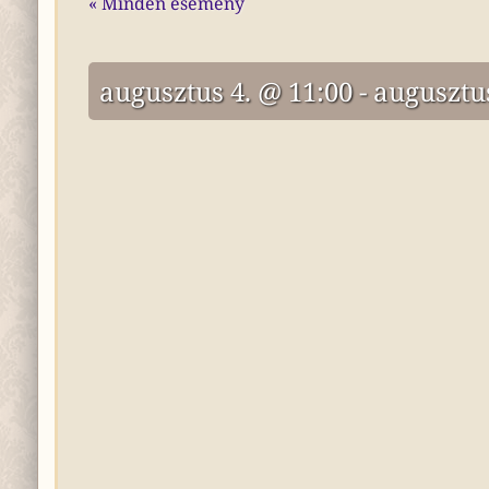
« Minden esemény
augusztus 4. @ 11:00
-
augusztus