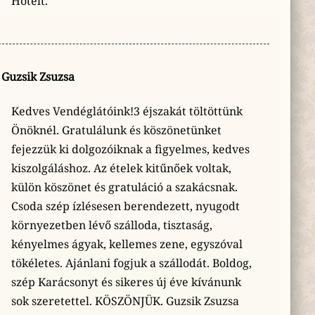
Hotelt.
augusztus 4-től augusztus 8-ig.
, 30Y, Analóg Balaton és még sokan mások.
Guzsik Zsuzsa
te, személyes szövegek és lendületes, gitárközpontú hangzá
Kedves Vendéglátóink!3 éjszakát töltöttünk
Önöknél. Gratulálunk és köszönetünket
fejezzük ki dolgozóiknak a figyelmes, kedves
kiszolgáláshoz. Az ételek kitűnőek voltak,
külön köszönet és gratuláció a szakácsnak.
Csoda szép ízlésesen berendezett, nyugodt
környezetben lévő szálloda, tisztaság,
kényelmes ágyak, kellemes zene, egyszóval
tökéletes. Ajánlani fogjuk a szállodát. Boldog,
szép Karácsonyt és sikeres új éve kívánunk
sok szeretettel. KÖSZÖNJÜK. Guzsik Zsuzsa