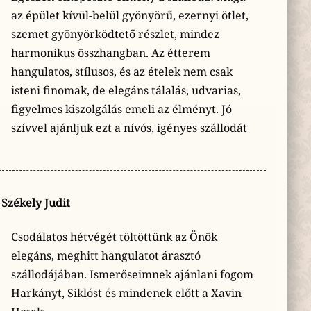
az épület kívül-belül gyönyörű, ezernyi ötlet,
szemet gyönyörködtető részlet, mindez
harmonikus összhangban. Az étterem
hangulatos, stílusos, és az ételek nem csak
isteni finomak, de elegáns tálalás, udvarias,
figyelmes kiszolgálás emeli az élményt. Jó
szívvel ajánljuk ezt a nívós, igényes szállodát
Székely Judit
Csodálatos hétvégét töltöttünk az Önök
elegáns, meghitt hangulatot árasztó
szállodájában. Ismerőseimnek ajánlani fogom
Harkányt, Siklóst és mindenek előtt a Xavin