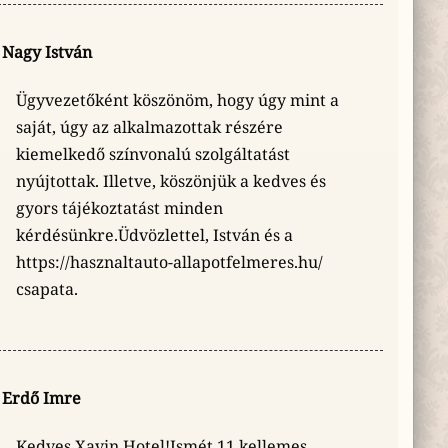
Nagy István
Ügyvezetőként köszönöm, hogy úgy mint a
saját, úgy az alkalmazottak részére
kiemelkedő színvonalú szolgáltatást
nyújtottak. Illetve, köszönjük a kedves és
gyors tájékoztatást minden
kérdésünkre.Üdvözlettel, István és a
https://hasznaltauto-allapotfelmeres.hu/
csapata.
Erdő Imre
Kedves Xavin Hotel!Ismét 11 kellemes