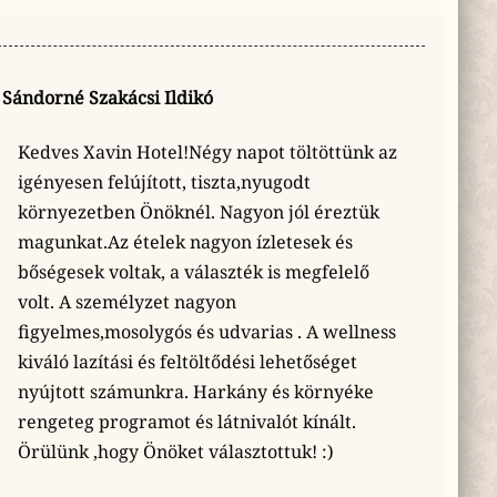
Sándorné Szakácsi Ildikó
Kedves Xavin Hotel!Négy napot töltöttünk az
igényesen felújított, tiszta,nyugodt
környezetben Önöknél. Nagyon jól éreztük
magunkat.Az ételek nagyon ízletesek és
bőségesek voltak, a választék is megfelelő
volt. A személyzet nagyon
figyelmes,mosolygós és udvarias . A wellness
kiváló lazítási és feltöltődési lehetőséget
nyújtott számunkra. Harkány és környéke
rengeteg programot és látnivalót kínált.
Örülünk ,hogy Önöket választottuk! :)