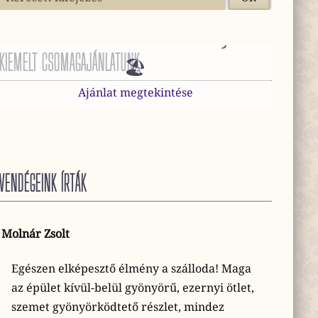
😎 Mini Vakáció Harkányban
KIEMELT CSOMAGAJÁNLATUNK
🏖️
Ajánlat megtekintése
VENDÉGEINK ÍRTÁK
Molnár Zsolt
Egészen elképesztő élmény a szálloda! Maga
az épület kívül-belül gyönyörű, ezernyi ötlet,
szemet gyönyörködtető részlet, mindez