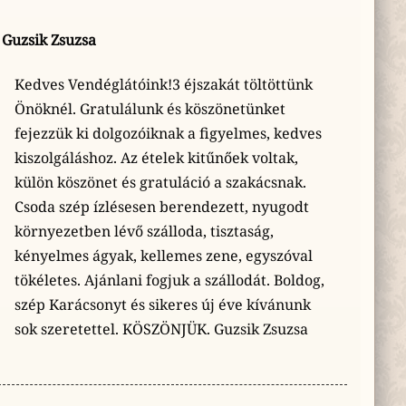
Guzsik Zsuzsa
Kedves Vendéglátóink!3 éjszakát töltöttünk
Önöknél. Gratulálunk és köszönetünket
fejezzük ki dolgozóiknak a figyelmes, kedves
kiszolgáláshoz. Az ételek kitűnőek voltak,
külön köszönet és gratuláció a szakácsnak.
Csoda szép ízlésesen berendezett, nyugodt
környezetben lévő szálloda, tisztaság,
kényelmes ágyak, kellemes zene, egyszóval
tökéletes. Ajánlani fogjuk a szállodát. Boldog,
szép Karácsonyt és sikeres új éve kívánunk
sok szeretettel. KÖSZÖNJÜK. Guzsik Zsuzsa