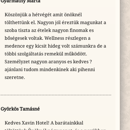
Gyarmathy Márta
Köszönjük a hétvégét amit önöknél
tölthettünk el. Nagyon jól éreztük magunkat a
szoba tiszta az ételek nagyon finomak es
bőségesek voltak. Wellness részlegen a
medence egy kicsit hideg volt számunkra de a
többi szolgáltatás remekül működött.
Személyzet nagyon aranyos es kedves ?
ajánlani tudom mindenkinek aki pihenni
szeretne.
Györkös Tamásné
Kedves Xavin Hotel! A barátainkkal