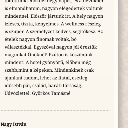
töltöttünk Önöknél négy napot, és a nevükben
is elmondhatom, nagyon elégedettek voltunk
mindennel. Először jártunk itt. A hely nagyon
ízléses, tiszta, kényelmes. A wellness részleg
is szuper. A személyzet kedves, segítőkész. Az
ételek nagyon finomak voltak, bő
választékkal. Egyszóval nagyon jól éreztük
magunkat Önöknél! Ezúton is köszönünk
mindent! A hotel gyönyörű, élőben még
szebb,mint a képeken. Mindenkinek csak
ajánlani tudom, lehet az fiatal, esetleg
idősebb pár, család, baráti társaság.
Üdvözlettel: Györkös Tamásné
Nagy István