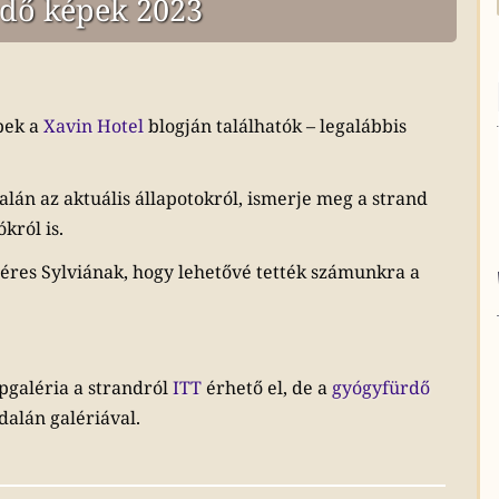
rdő képek 2023
pek a
Xavin Hotel
blogján találhatók – legalábbis
lán az aktuális állapotokról, ismerje meg a strand
król is.
éres Sylviának, hogy lehetővé tették számunkra a
épgaléria a strandról
ITT
érhető el, de a
gyógyfürdő
dalán galériával.