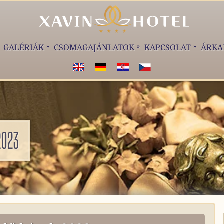
GALÉRIÁK
CSOMAGAJÁNLATOK
KAPCSOLAT
ÁRKA
WELCOME!
WILKOMMEN!
DOBRODOŠLI!
VÍTEJTE!
2023