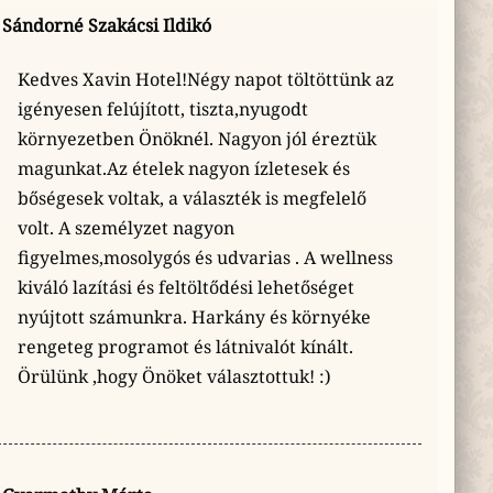
Sándorné Szakácsi Ildikó
Kedves Xavin Hotel!Négy napot töltöttünk az
igényesen felújított, tiszta,nyugodt
környezetben Önöknél. Nagyon jól éreztük
magunkat.Az ételek nagyon ízletesek és
bőségesek voltak, a választék is megfelelő
volt. A személyzet nagyon
figyelmes,mosolygós és udvarias . A wellness
kiváló lazítási és feltöltődési lehetőséget
nyújtott számunkra. Harkány és környéke
rengeteg programot és látnivalót kínált.
Örülünk ,hogy Önöket választottuk! :)