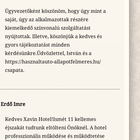
Ügyvezetőként köszönöm, hogy úgy mint a
saját, úgy az alkalmazottak részére
kiemelkedő színvonalú szolgáltatást
nyújtottak. Illetve, köszönjük a kedves és
gyors tájékoztatást minden
kérdésünkre.Üdvözlettel, István és a
https://hasznaltauto-allapotfelmeres.hu/
csapata.
Erdő Imre
Kedves Xavin Hotel!Ismét 11 kellemes
éjszakát tudtunk eltölteni Önöknél. A hotel
professzionális működése és működtetése