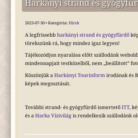
Harkányi strand és gyógyfü
2023-07-30 • Kategória:
Hírek
A legfrissebb
harkányi strand és gyógyfürdő
ké
törekszünk rá, hogy mindez igaz legyen!
Tájékozódjon nyaralása előtt szállodánk webolda
mindennapjait testközelből, nem „beállított” fotó
Köszönjük a
Harkányi Tourinform
irodának és B
képek megosztását.
További strand- és gyógyfürdő ismertető
ITT
, k
és a
Harka Vízivilág
is rendelkezik szállodánk ol