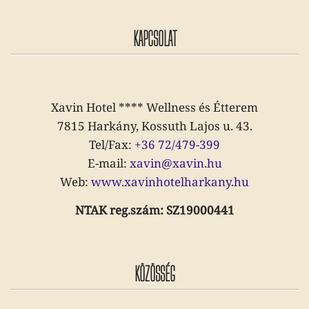
KAPCSOLAT
Xavin Hotel **** Wellness és Étterem
7815 Harkány, Kossuth Lajos u. 43.
Tel/Fax:
+36 72/479-399
E-mail:
xavin@xavin.hu
Web:
www.xavinhotelharkany.hu
NTAK reg.szám: SZ19000441
KÖZÖSSÉG