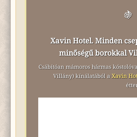
🍇
Xavin Hotel. Minden csep
minőségű borokkal Vill
Csábítóan mámoros hármas kóstolóval 
Villány) kínálatából a
Xavin Hot
étt