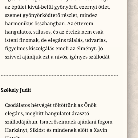
az épület kívül-belül gyönyörű, ezernyi ötlet,
szemet gyönyörködtető részlet, mindez
harmonikus összhangban. Az étterem
hangulatos, stílusos, és az ételek nem csak
isteni finomak, de elegáns tálalás, udvarias,
figyelmes kiszolgálás emeli az élményt. Jó
szívvel ajánljuk ezt a nívós, igényes szállodát
Székely Judit
Csodálatos hétvégét töltöttünk az Önök
elegáns, meghitt hangulatot árasztó
szállodájában. Ismerőseimnek ajánlani fogom
Harkányt, Siklóst és mindenek előtt a Xavin