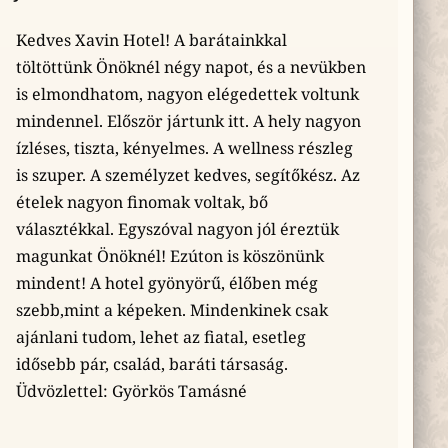
Kedves Xavin Hotel! A barátainkkal
töltöttünk Önöknél négy napot, és a nevükben
is elmondhatom, nagyon elégedettek voltunk
mindennel. Először jártunk itt. A hely nagyon
ízléses, tiszta, kényelmes. A wellness részleg
is szuper. A személyzet kedves, segítőkész. Az
ételek nagyon finomak voltak, bő
választékkal. Egyszóval nagyon jól éreztük
magunkat Önöknél! Ezúton is köszönünk
mindent! A hotel gyönyörű, élőben még
szebb,mint a képeken. Mindenkinek csak
ajánlani tudom, lehet az fiatal, esetleg
idősebb pár, család, baráti társaság.
Üdvözlettel: Györkös Tamásné