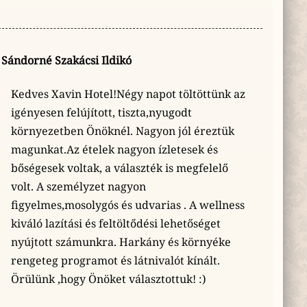
Sándorné Szakácsi Ildikó
Kedves Xavin Hotel!Négy napot töltöttünk az
igényesen felújított, tiszta,nyugodt
környezetben Önöknél. Nagyon jól éreztük
magunkat.Az ételek nagyon ízletesek és
bőségesek voltak, a választék is megfelelő
volt. A személyzet nagyon
figyelmes,mosolygós és udvarias . A wellness
kiváló lazítási és feltöltődési lehetőséget
nyújtott számunkra. Harkány és környéke
rengeteg programot és látnivalót kínált.
Örülünk ,hogy Önöket választottuk! :)