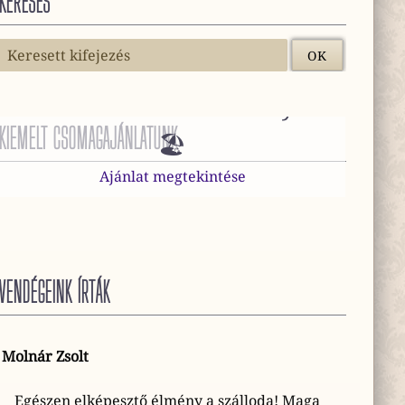
KERESÉS
😎 Mini Vakáció Harkányban
KIEMELT CSOMAGAJÁNLATUNK
🏖️
Ajánlat megtekintése
VENDÉGEINK ÍRTÁK
Molnár Zsolt
Egészen elképesztő élmény a szálloda! Maga