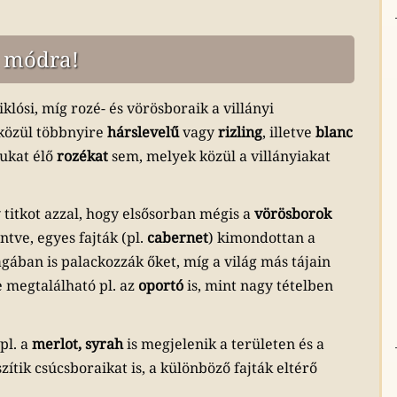
i módra!
klósi, míg rozé- és vörösboraik a villányi
közül többnyire
hárslevelű
vagy
rizling
, illetve
blanc
jukat élő
rozékat
sem, melyek közül a villányiakat
titkot azzal, hogy elsősorban mégis a
vörösborok
intve, egyes fajták (pl.
cabernet
) kimondottan a
agában is palackozzák őket, míg a világ más tájain
e megtalálható pl. az
oportó
is, mint nagy tételben
 pl. a
merlot, syrah
is megjelenik a területen és a
tik csúcsboraikat is, a különböző fajták eltérő