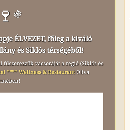
🍷
🍇
pje ÉLVEZET, főleg a kiváló
ány és Siklós térségéből!
fűszerezzük vacsoráját a régió (Siklós és
el **** Wellness & Restaurant
Oliva
ermében!