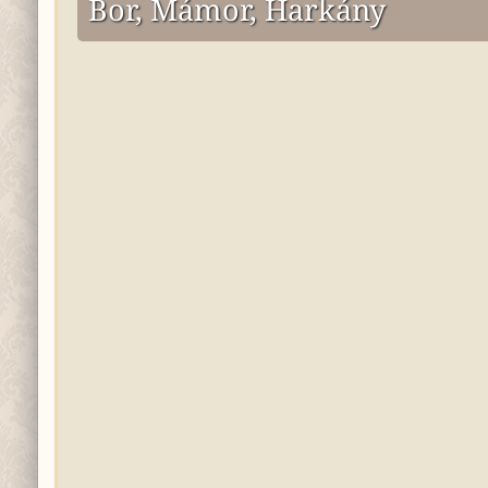
Bor, Mámor, Harkány