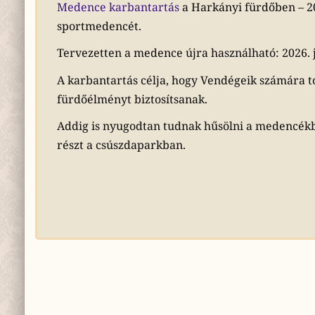
Medence karbantartás
a Harkányi fürdőben – 202
sportmedencét.
Tervezetten a medence újra használható: 2026. jú
A karbantartás célja, hogy Vendégeik számára to
fürdőélményt biztosítsanak.
Addig is nyugodtan tudnak hűsölni a medencék
részt a csúszdaparkban.