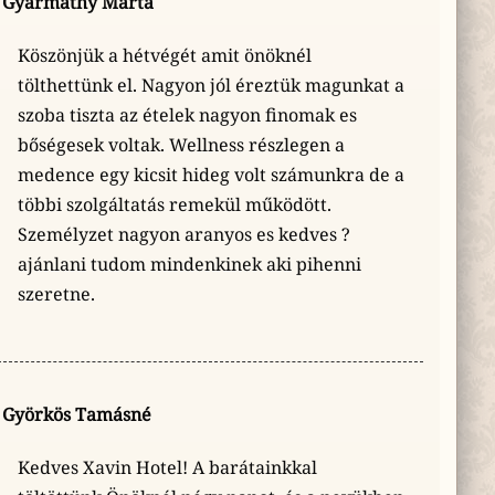
Gyarmathy Márta
Köszönjük a hétvégét amit önöknél
tölthettünk el. Nagyon jól éreztük magunkat a
szoba tiszta az ételek nagyon finomak es
bőségesek voltak. Wellness részlegen a
medence egy kicsit hideg volt számunkra de a
többi szolgáltatás remekül működött.
Személyzet nagyon aranyos es kedves ?
ajánlani tudom mindenkinek aki pihenni
szeretne.
Györkös Tamásné
Kedves Xavin Hotel! A barátainkkal