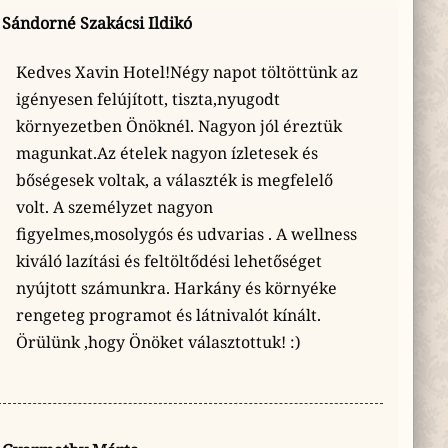
Sándorné Szakácsi Ildikó
Kedves Xavin Hotel!Négy napot töltöttünk az
igényesen felújított, tiszta,nyugodt
környezetben Önöknél. Nagyon jól éreztük
magunkat.Az ételek nagyon ízletesek és
bőségesek voltak, a választék is megfelelő
volt. A személyzet nagyon
figyelmes,mosolygós és udvarias . A wellness
kiváló lazítási és feltöltődési lehetőséget
nyújtott számunkra. Harkány és környéke
rengeteg programot és látnivalót kínált.
Örülünk ,hogy Önöket választottuk! :)