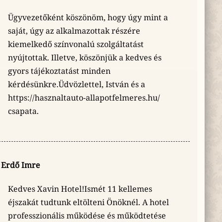
Ügyvezetőként köszönöm, hogy úgy mint a
saját, úgy az alkalmazottak részére
kiemelkedő színvonalú szolgáltatást
nyújtottak. Illetve, köszönjük a kedves és
gyors tájékoztatást minden
kérdésünkre.Üdvözlettel, István és a
https://hasznaltauto-allapotfelmeres.hu/
csapata.
Erdő Imre
Kedves Xavin Hotel!Ismét 11 kellemes
éjszakát tudtunk eltölteni Önöknél. A hotel
professzionális működése és működtetése