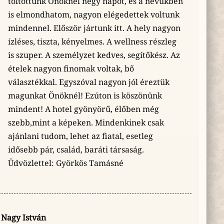
töltöttünk Önöknél négy napot, és a nevükben
is elmondhatom, nagyon elégedettek voltunk
mindennel. Először jártunk itt. A hely nagyon
ízléses, tiszta, kényelmes. A wellness részleg
is szuper. A személyzet kedves, segítőkész. Az
ételek nagyon finomak voltak, bő
választékkal. Egyszóval nagyon jól éreztük
magunkat Önöknél! Ezúton is köszönünk
mindent! A hotel gyönyörű, élőben még
szebb,mint a képeken. Mindenkinek csak
ajánlani tudom, lehet az fiatal, esetleg
idősebb pár, család, baráti társaság.
Üdvözlettel: Györkös Tamásné
Nagy István