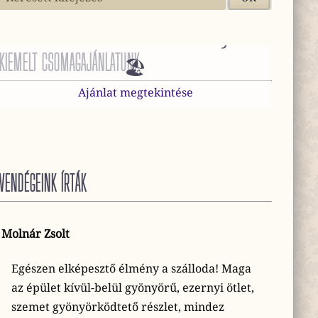
😎 Mini Vakáció Harkányban
KIEMELT CSOMAGAJÁNLATUNK
🏖️
Ajánlat megtekintése
VENDÉGEINK ÍRTÁK
Molnár Zsolt
Egészen elképesztő élmény a szálloda! Maga
az épület kívül-belül gyönyörű, ezernyi ötlet,
szemet gyönyörködtető részlet, mindez