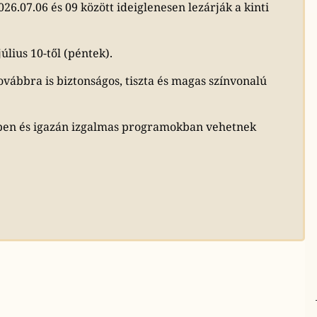
6.07.06 és 09 között ideiglenesen lezárják a kinti
lius 10-től (péntek).
vábbra is biztonságos, tiszta és magas színvonalú
ben és igazán izgalmas programokban vehetnek