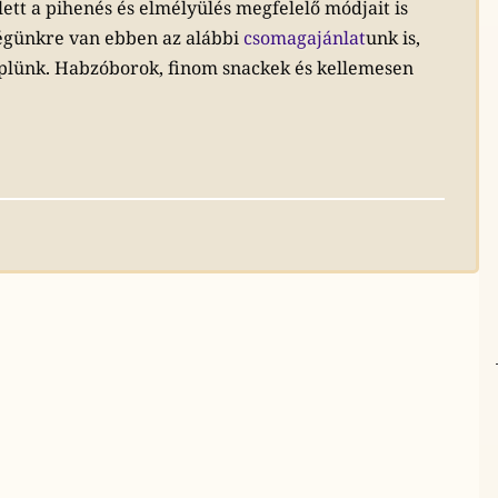
ett a pihenés és elmélyülés megfelelő módjait is
égünkre van ebben az alábbi
csomagajánlat
unk is,
lünk. Habzóborok, finom snackek és kellemesen