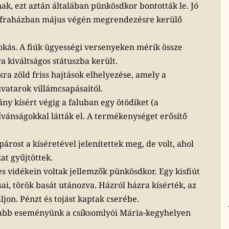
nak, ezt aztán általában pünkösdkor bontották le. Jó
ifraházban május végén megrendezésre kerülő
zokás. A fiúk ügyességi versenyeken mérik össze
a kiváltságos státuszba került.
ra zöld friss hajtások elhelyezése, amely a
ivatarok villámcsapásaitól.
ány kísért végig a faluban egy ötödiket (a
kívánságokkal látták el. A termékenységet erősítő
párost a kíséretével jelenítettek meg, de volt, ahol
at gyűjtöttek.
 vidékein voltak jellemzők pünkösdkor. Egy kisfiút
ai, török basát utánozva. Házról házra kísérték, az
jon. Pénzt és tojást kaptak cserébe.
isabb eseményünk a csíksomlyói Mária-kegyhelyen