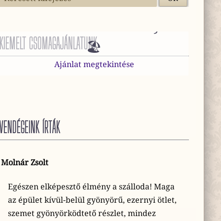
😎 Mini Vakáció Harkányban
KIEMELT CSOMAGAJÁNLATUNK
🏖️
Ajánlat megtekintése
VENDÉGEINK ÍRTÁK
Molnár Zsolt
Egészen elképesztő élmény a szálloda! Maga
az épület kívül-belül gyönyörű, ezernyi ötlet,
szemet gyönyörködtető részlet, mindez