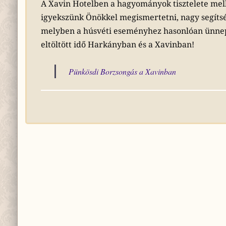
A Xavin Hotelben a hagyományok tisztelete mell
igyekszünk Önökkel megismertetni, nagy segíts
melyben a húsvéti eseményhez hasonlóan ünnep
eltöltött idő Harkányban és a Xavinban!
Pünkösdi Borzsongás a Xavinban