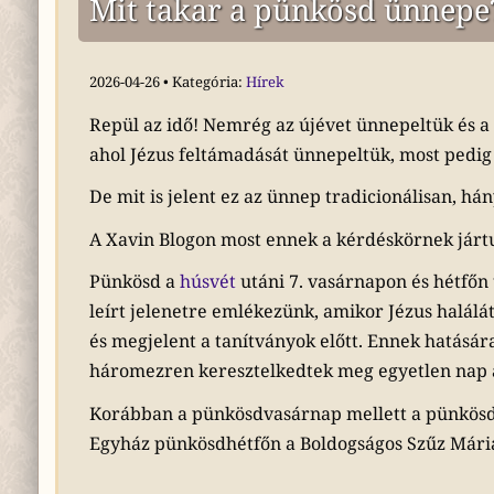
Mit takar a pünkösd ünnepe
2026-04-26 • Kategória:
Hírek
Repül az idő! Nemrég az újévet ünnepeltük és a 
ahol Jézus feltámadását ünnepeltük, most ped
De mit is jelent ez az ünnep tradicionálisan, há
A Xavin Blogon most ennek a kérdéskörnek járt
Pünkösd a
húsvét
utáni 7. vasárnapon és hétfőn
leírt jelenetre emlékezünk, amikor Jézus halálá
és megjelent a tanítványok előtt. Ennek hatásár
háromezren keresztelkedtek meg egyetlen nap a
Korábban a pünkösdvasárnap mellett a pünkösdhé
Egyház pünkösdhétfőn a Boldogságos Szűz Mári