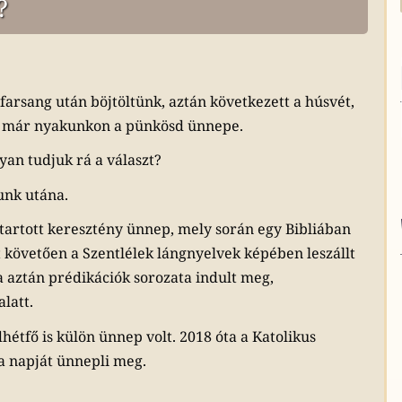
?
farsang után böjtöltünk, aztán következett a húsvét,
ig már nyakunkon a pünkösd ünnepe.
nyan tudjuk rá a választ?
unk utána.
 tartott keresztény ünnep, mely során egy Bibliában
t követően a Szentlélek lángnyelvek képében leszállt
a aztán prédikációk sorozata indult meg,
latt.
tfő is külön ünnep volt. 2018 óta a Katolikus
a napját ünnepli meg.