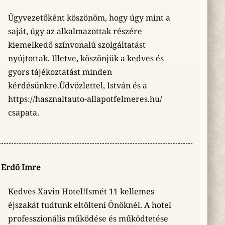
Ügyvezetőként köszönöm, hogy úgy mint a
saját, úgy az alkalmazottak részére
kiemelkedő színvonalú szolgáltatást
nyújtottak. Illetve, köszönjük a kedves és
gyors tájékoztatást minden
kérdésünkre.Üdvözlettel, István és a
https://hasznaltauto-allapotfelmeres.hu/
csapata.
Erdő Imre
Kedves Xavin Hotel!Ismét 11 kellemes
éjszakát tudtunk eltölteni Önöknél. A hotel
professzionális működése és működtetése