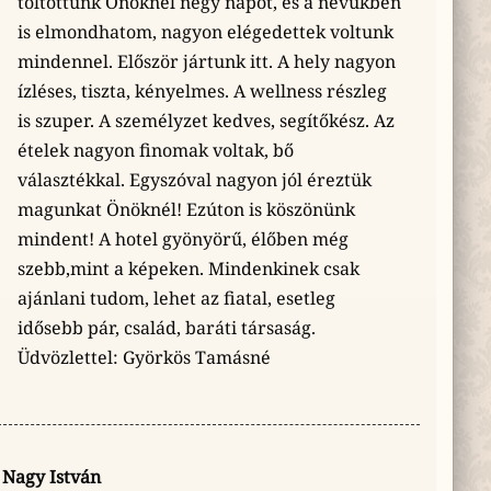
töltöttünk Önöknél négy napot, és a nevükben
is elmondhatom, nagyon elégedettek voltunk
mindennel. Először jártunk itt. A hely nagyon
ízléses, tiszta, kényelmes. A wellness részleg
is szuper. A személyzet kedves, segítőkész. Az
ételek nagyon finomak voltak, bő
választékkal. Egyszóval nagyon jól éreztük
magunkat Önöknél! Ezúton is köszönünk
mindent! A hotel gyönyörű, élőben még
szebb,mint a képeken. Mindenkinek csak
ajánlani tudom, lehet az fiatal, esetleg
idősebb pár, család, baráti társaság.
Üdvözlettel: Györkös Tamásné
Nagy István