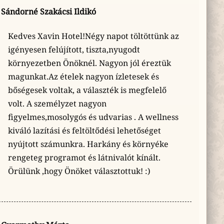
Sándorné Szakácsi Ildikó
Kedves Xavin Hotel!Négy napot töltöttünk az
igényesen felújított, tiszta,nyugodt
környezetben Önöknél. Nagyon jól éreztük
magunkat.Az ételek nagyon ízletesek és
bőségesek voltak, a választék is megfelelő
volt. A személyzet nagyon
figyelmes,mosolygós és udvarias . A wellness
kiváló lazítási és feltöltődési lehetőséget
nyújtott számunkra. Harkány és környéke
rengeteg programot és látnivalót kínált.
Örülünk ,hogy Önöket választottuk! :)