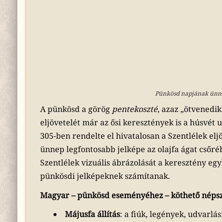
Pünkösd napjának ünnep
A pünkösd a görög
pentekoszté
, azaz „ötvenedik
eljövetelét már az ősi keresztények is a húsvét 
305-ben rendelte el hivatalosan a Szentlélek e
ünnep legfontosabb jelképe az olajfa ágat csőréb
Szentlélek vizuális ábrázolását a keresztény egy
pünkösdi jelképeknek számítanak.
Magyar – pünkösd eseményéhez – köthető néps
Májusfa állítás
: a fiúk, legények, udvarlá