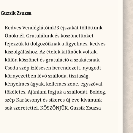
Guzsik Zsuzsa
Kedves Vendéglátóink!3 éjszakát töltöttünk
Önöknél. Gratulálunk és köszönetünket
fejezzük ki dolgozóiknak a figyelmes, kedves
kiszolgáláshoz. Az ételek kitűnőek voltak,
külön köszönet és gratuláció a szakácsnak.
Csoda szép ízlésesen berendezett, nyugodt
környezetben lévő szálloda, tisztaság,
kényelmes ágyak, kellemes zene, egyszóval
tökéletes. Ajánlani fogjuk a szállodát. Boldog,
szép Karácsonyt és sikeres új éve kívánunk
sok szeretettel. KÖSZÖNJÜK. Guzsik Zsuzsa