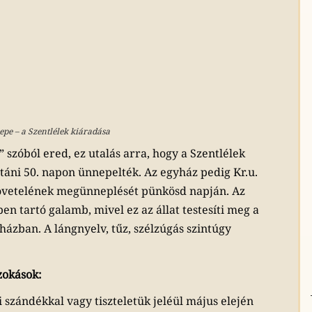
e – a Szentlélek kiáradása
” szóból ered, ez utalás arra, hogy a Szentlélek
utáni 50. napon ünnepelték. Az egyház pedig Kr.u.
ljövetelének megünneplését pünkösd napján. Az
en tartó galamb, mivel ez az állat testesíti meg a
házban. A lángnyelv, tűz, szélzúgás szintúgy
zokások:
si szándékkal vagy tiszteletük jeléül május elején