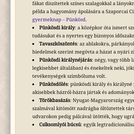
fákat díszítettek színes szalagokkal a lányok
példa a hagyomány ápolására a Szaporcai C
gyermeknap – Pünkösd
.
Pünkösdi király
: a középkor óta ismert s
tudásukat és a nyertes egy bizonyos időszakr
Tavaszköszöntés
: az ablakokra, párkányok
hiedelmek szerint megóvta a házat a nyári z
Pünkösdi királynéjárás
: négy, vagy több l
legkisebbet általában) és énekeltek neki, jó
tevékenységek szimbóluma volt.
Pünkösdölés
: pünkösdi király és királyné 
akisebbek házról-házra jártak és adományok
Törökbasázás
: Nyugat-Magyarország egyes
szalmával kitömött nadrágba öltöztettek társ
udvarokon pedig pálcával ütötték, hogy ugrál
Csíksomlyói búcsú
: egyik legtradicionál