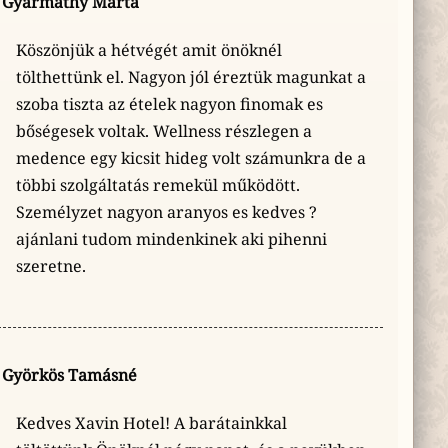
Gyarmathy Márta
Köszönjük a hétvégét amit önöknél
tölthettünk el. Nagyon jól éreztük magunkat a
szoba tiszta az ételek nagyon finomak es
bőségesek voltak. Wellness részlegen a
medence egy kicsit hideg volt számunkra de a
többi szolgáltatás remekül működött.
Személyzet nagyon aranyos es kedves ?
ajánlani tudom mindenkinek aki pihenni
szeretne.
Györkös Tamásné
Kedves Xavin Hotel! A barátainkkal