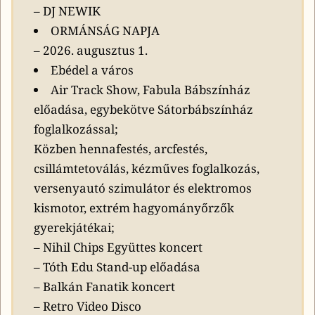
– DJ NEWIK
ORMÁNSÁG NAPJA
– 2026. augusztus 1.
Ebédel a város
Air Track Show, Fabula Bábszínház
előadása, egybekötve Sátorbábszínház
foglalkozással;
Közben hennafestés, arcfestés,
csillámtetoválás, kézműves foglalkozás,
versenyautó szimulátor és elektromos
kismotor, extrém hagyományőrzők
gyerekjátékai;
– Nihil Chips Együttes koncert
– Tóth Edu Stand-up előadása
– Balkán Fanatik koncert
– Retro Video Disco