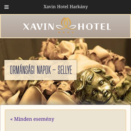
Xavin Hotel Harkány
ORMÁNSÁGI NAPOK – SELLYE
« Minden esemény