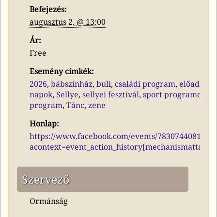
Befejezés:
augusztus 2. @ 13:00
Ár:
Free
Esemény címkék:
2026
,
bábszínház
,
buli
,
családi program
,
előadás
,
k
napok
,
Sellye
,
sellyei fesztivál
,
sport programok
,
s
program
,
Tánc
,
zene
Honlap:
https://www.facebook.com/events/7830744081613
acontext=event_action_history[mechanismattachm
Szervező
Ormánság