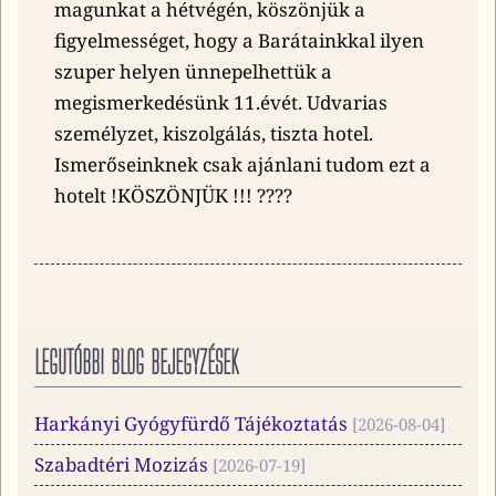
magunkat a hétvégén, köszönjük a
figyelmességet, hogy a Barátainkkal ilyen
szuper helyen ünnepelhettük a
megismerkedésünk 11.évét. Udvarias
személyzet, kiszolgálás, tiszta hotel.
Ismerőseinknek csak ajánlani tudom ezt a
hotelt !KÖSZÖNJÜK !!! ????
LEGUTÓBBI BLOG BEJEGYZÉSEK
Harkányi Gyógyfürdő Tájékoztatás
2026-08-04
Szabadtéri Mozizás
2026-07-19