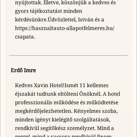
nyújtottak. Illetve, köszönjük a kedves és
gyors tájékoztatást minden
kérdésünkre.Üdvözlettel, István és a
https://hasznaltauto-allapotfelmeres.hu/
csapata.
Erdő Imre
Kedves Xavin Hotel!Ismét 11 kellemes
éjszakát tudtunk eltölteni Önöknél. A hotel
professzionális működése és működtetése
megkérdőjelezhetetlen. Kényelmes szoba,
minden igényt kielégítő szolgáltatások,
rendkívül segítőkész személyzet. Mind a
reggel, mind a vacsora rendkívül finom