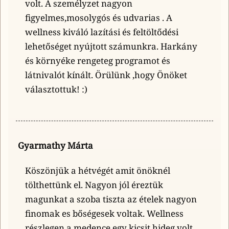
volt. A személyzet nagyon
figyelmes,mosolygós és udvarias . A
wellness kiváló lazítási és feltöltődési
lehetőséget nyújtott számunkra. Harkány
és környéke rengeteg programot és
látnivalót kínált. Örülünk ,hogy Önöket
választottuk! :)
Gyarmathy Márta
Köszönjük a hétvégét amit önöknél
tölthettünk el. Nagyon jól éreztük
magunkat a szoba tiszta az ételek nagyon
finomak es bőségesek voltak. Wellness
részlegen a medence egy kicsit hideg volt