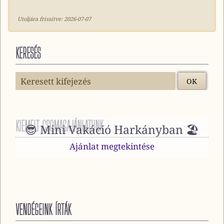
Utoljára frissítve:
2026-07-07
KERESÉS
KIEMELT CSOMAGAJÁNLATUNK
😎 Mini Vakáció Harkányban 🏖️
Ajánlat megtekintése
VENDÉGEINK ÍRTÁK