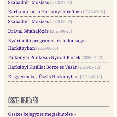
Szabadtéri Mozizás
2026-07-02
Karbantartás a Harkányi fürdőben
2026-07-02
Szabadtéri Mozizás
2026-06-25
Drávai Sétahajózás
2026-06-25
Nyárindító programok és újdonságok
Harkányban
2026-06-05
Palkonyai Pünkösdi Nyitott Pincék
2026-05-12
Harkányi Kisállat Börze és Vásár
2026-05-12
Kisgyermekes Úszás Harkányban
2026-05-12
ÖSSZES BEJEGYZÉS
Összes bejegyzés megtekintése »