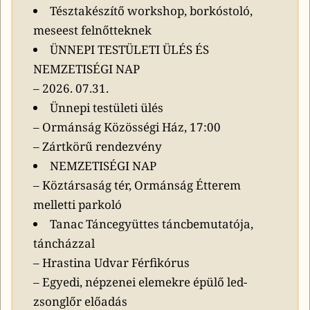
Tésztakészítő workshop, borkóstoló,
meseest felnőtteknek
ÜNNEPI TESTÜLETI ÜLÉS ÉS
NEMZETISÉGI NAP
– 2026. 07.31.
Ünnepi testületi ülés
– Ormánság Közösségi Ház, 17:00
– Zártkörű rendezvény
NEMZETISÉGI NAP
– Köztársaság tér, Ormánság Étterem
melletti parkoló
Tanac Táncegyüttes táncbemutatója,
táncházzal
– Hrastina Udvar Férfikórus
– Egyedi, népzenei elemekre épülő led-
zsonglőr előadás