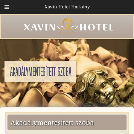
Xavin Hotel Harkány
AKADÁLYMENTESÍTETT SZOBA
Akadálymentesített szoba