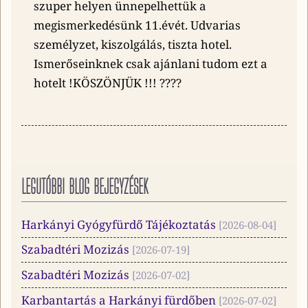
szuper helyen ünnepelhettük a
megismerkedésünk 11.évét. Udvarias
személyzet, kiszolgálás, tiszta hotel.
Ismerőseinknek csak ajánlani tudom ezt a
hotelt !KÖSZÖNJÜK !!! ????
LEGUTÓBBI BLOG BEJEGYZÉSEK
Harkányi Gyógyfürdő Tájékoztatás
2026-08-04
Szabadtéri Mozizás
2026-07-19
Szabadtéri Mozizás
2026-07-02
Karbantartás a Harkányi fürdőben
2026-07-02