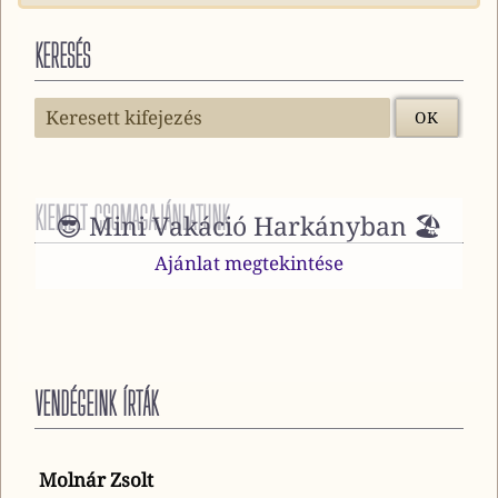
KERESÉS
KIEMELT CSOMAGAJÁNLATUNK
😎 Mini Vakáció Harkányban 🏖️
Ajánlat megtekintése
VENDÉGEINK ÍRTÁK
Molnár Zsolt