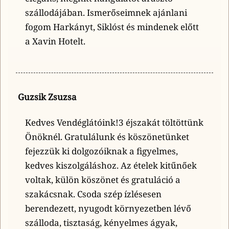
szállodájában. Ismerőseimnek ajánlani
fogom Harkányt, Siklóst és mindenek előtt
a Xavin Hotelt.
Guzsik Zsuzsa
Kedves Vendéglátóink!3 éjszakát töltöttünk
Önöknél. Gratulálunk és köszönetünket
fejezzük ki dolgozóiknak a figyelmes,
kedves kiszolgáláshoz. Az ételek kitűnőek
voltak, külön köszönet és gratuláció a
szakácsnak. Csoda szép ízlésesen
berendezett, nyugodt környezetben lévő
szálloda, tisztaság, kényelmes ágyak,