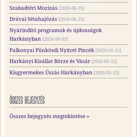
Szabadtéri Mozizás
2026-06-25
Drávai Sétahajózás
2026-06-25
Nyárindító programok és újdonságok
Harkányban
2026-06-05
Palkonyai Pünkösdi Nyitott Pincék
2026-05-12
Harkányi Kisállat Börze és Vásár
2026-05-12
Kisgyermekes Úszás Harkányban
2026-05-12
ÖSSZES BEJEGYZÉS
Összes bejegyzés megtekintése »