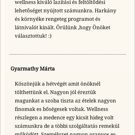
wellness kiváló lazítási és feltöltődési
lehetőséget nyújtott számunkra. Harkány
és környéke rengeteg programot és
látnivalót kínált. Örülünk ,hogy Önöket
választottuk! :)
Gyarmathy Márta
Köszönjük a hétvégét amit önöknél
tölthettünk el. Nagyon jól éreztük
magunkat a szoba tiszta az ételek nagyon
finomak es bőségesek voltak. Wellness
részlegen a medence egy kicsit hideg volt
számunkra de a többi szolgáltatás remekül
működött. Személyzet nagyon aranyos es