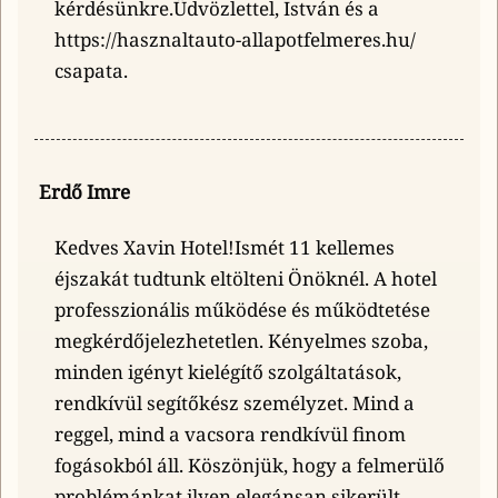
kérdésünkre.Üdvözlettel, István és a
https://hasznaltauto-allapotfelmeres.hu/
csapata.
Erdő Imre
Kedves Xavin Hotel!Ismét 11 kellemes
éjszakát tudtunk eltölteni Önöknél. A hotel
professzionális működése és működtetése
megkérdőjelezhetetlen. Kényelmes szoba,
minden igényt kielégítő szolgáltatások,
rendkívül segítőkész személyzet. Mind a
reggel, mind a vacsora rendkívül finom
fogásokból áll. Köszönjük, hogy a felmerülő
problémánkat ilyen elegánsan sikerült