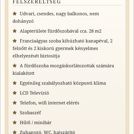
FELSZERELTSÉG
Udvari, csendes, nagy balkonos, nem
dohányzó
Alapterülete fürdőszobával cca. 28 m2
Franciaágyas szoba kihúzható kanapéval, 2
felnőtt és 2 kiskorú gyermek kényelmes
elhelyezését biztosítja
A fürdőszoba mozgáskorlátozottak számára
kialakított
Egyénileg szabályozható központi klíma
LCD Televízió
Telefon, wifi internet elérés
Szobaszéf
Hűtő / minibár
Zuhanyzó, WC, hajszárító