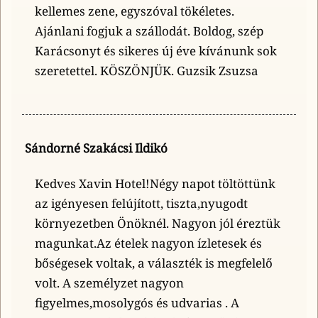
kellemes zene, egyszóval tökéletes.
Ajánlani fogjuk a szállodát. Boldog, szép
Karácsonyt és sikeres új éve kívánunk sok
szeretettel. KÖSZÖNJÜK. Guzsik Zsuzsa
Sándorné Szakácsi Ildikó
Kedves Xavin Hotel!Négy napot töltöttünk
az igényesen felújított, tiszta,nyugodt
környezetben Önöknél. Nagyon jól éreztük
magunkat.Az ételek nagyon ízletesek és
bőségesek voltak, a választék is megfelelő
volt. A személyzet nagyon
figyelmes,mosolygós és udvarias . A