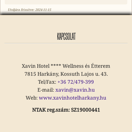
Utoljára frissítve:
2024-11-15
KAPCSOLAT
Xavin Hotel **** Wellness és Étterem
7815 Harkány, Kossuth Lajos u. 43.
Tel/Fax:
+36 72/479-399
E-mail:
xavin@xavin.hu
Web:
www.xavinhotelharkany.hu
NTAK reg.szám: SZ19000441